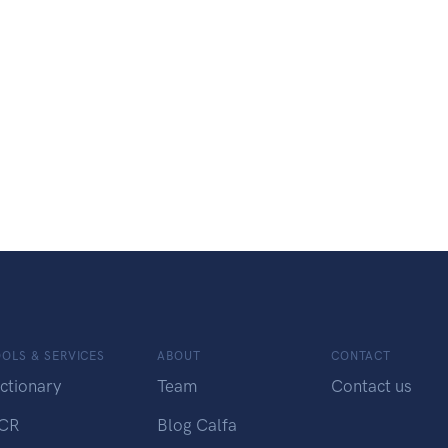
OLS & SERVICES
ABOUT
CONTACT
ctionary
Team
Contact us
CR
Blog Calfa