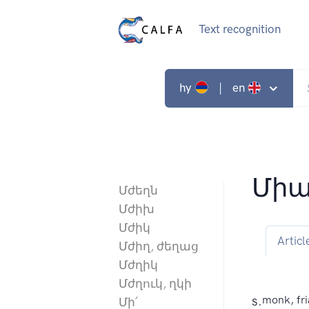
Text recognition
hy
| en
Միա
Մժեղն
Մժիխ
Մժիկ
Articl
Մժիղ, ժեղաց
Մժղիկ
Մժղուկ, ղկի
s.
monk, fri
Մի՛