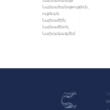
Նախածանօթ
Նախածանօթութիւն,
ութեան
Նախածին
Նախածնող
Նախակազմեմ
TO
Di