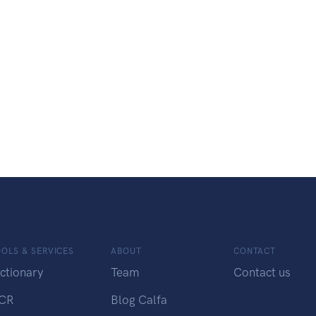
OLS & SERVICES
ABOUT
CONTACT
ctionary
Team
Contact us
CR
Blog Calfa