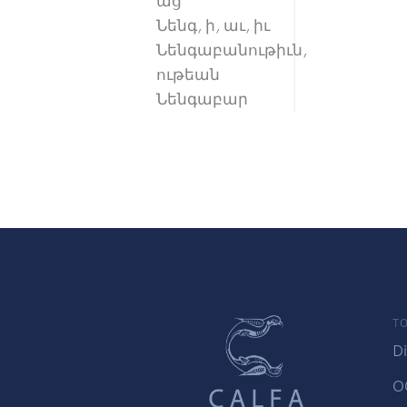
աց
Նենգ, ի, աւ, իւ
Նենգաբանութիւն,
ութեան
Նենգաբար
TO
Di
O