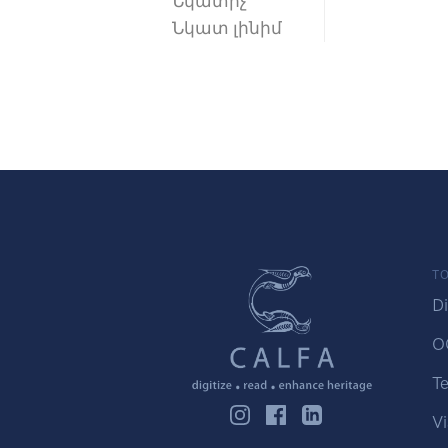
Նկատիչ
Նկատ լինիմ
TO
Di
O
Te
Vi