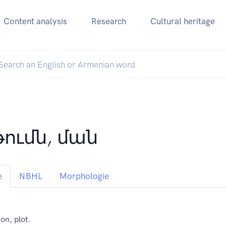
Content analysis
Research
Cultural heritage
թումն, ման
e
NBHL
Morphologie
on, plot.