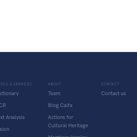
OLS & SERVICES
ABOUT
CONTACT
ctionary
Team
Contact us
CR
Blog Calfa
xt Analysis
Actions for
Cultural Heritage
sion