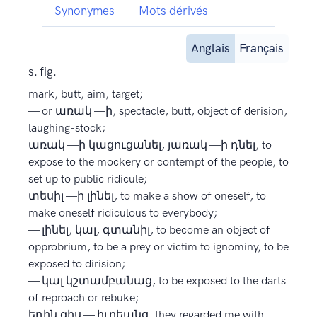
Synonymes
Mots dérivés
Anglais
Français
s. fig.
mark, butt, aim, target;
— or առակ —ի, spectacle, butt, object of derision,
laughing-stock;
առակ —ի կացուցանել, յառակ —ի դնել, to
expose to the mockery or contempt of the people, to
set up to public ridicule;
տեսիլ —ի լինել, to make a show of oneself, to
make oneself ridiculous to everybody;
— լինել, կալ, գտանիլ, to become an object of
opprobrium, to be a prey or victim to ignominy, to be
exposed to dirision;
— կալ կշտամբանաց, to be exposed to the darts
of reproach or rebuke;
եդին զիս — իւրեանց, they regarded me with