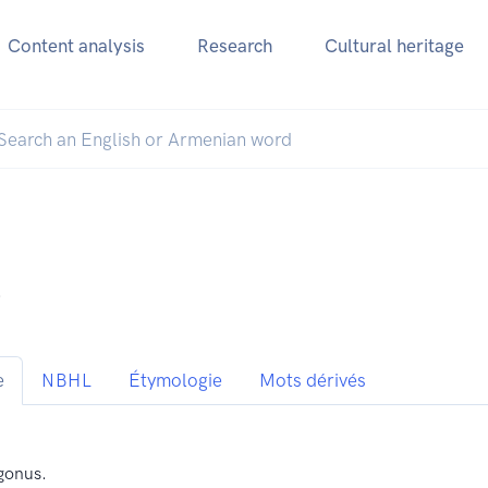
Content analysis
Research
Cultural heritage
շ
e
NBHL
Étymologie
Mots dérivés
gonus.