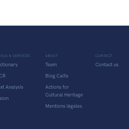
OLS & SERVICES
ABOUT
CONTACT
ctionary
Team
Contact us
CR
Blog Calfa
xt Analysis
Actions for
Cultural Heritage
sion
Mentions légales