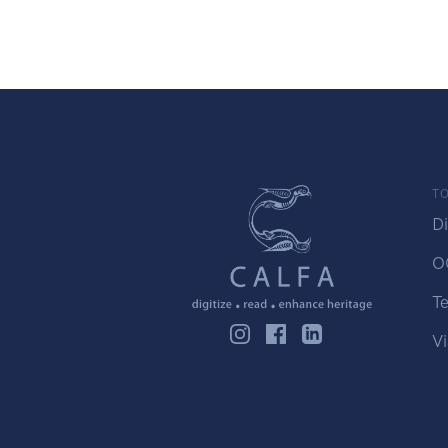
TO
Di
O
Te
Vi