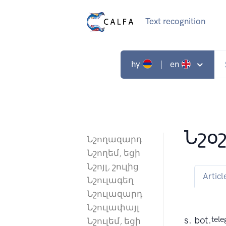
Text recognition
hy
| en
Նշօ
Նշողազարդ
Նշողեմ, եցի
Նշոյլ, շուլից
Articl
Նշուլագեղ
Նշուլազարդ
Նշուլափայլ
s. bot.
tele
Նշուլեմ, եցի