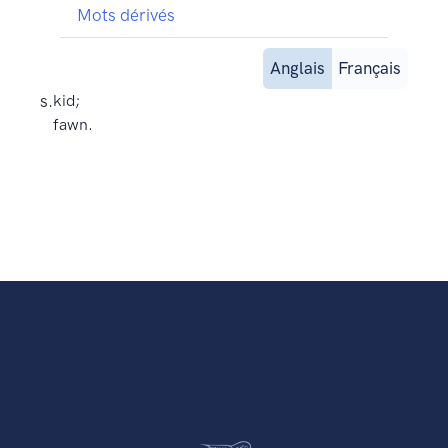
Mots dérivés
Anglais
Français
s.
kid;
fawn.