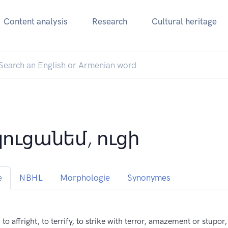
Content analysis
Research
Cultural heritage
ուցանեմ, ուցի
e
NBHL
Morphologie
Synonymes
, to affright, to terrify, to strike with terror, amazement or stupor