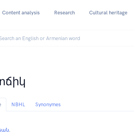
Content analysis
Research
Cultural heritage
տճիկ
e
NBHL
Synonymes
եան
.