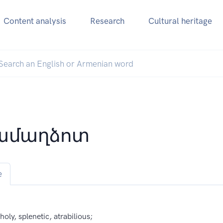
Content analysis
Research
Cultural heritage
ամաղձոտ
e
oly, splenetic, atrabilious;