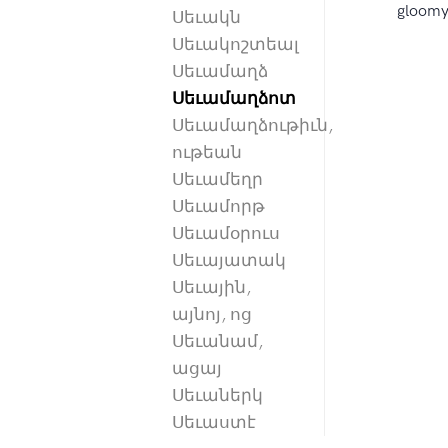
gloomy
Սեւակն
Սեւակոշտեալ
Սեւամաղձ
Սեւամաղձոտ
Սեւամաղձութիւն,
ութեան
Սեւամեղր
Սեւամորթ
Սեւամօրուս
Սեւայատակ
Սեւային,
այնոյ, ոց
Սեւանամ,
ացայ
Սեւաներկ
Սեւաստէ