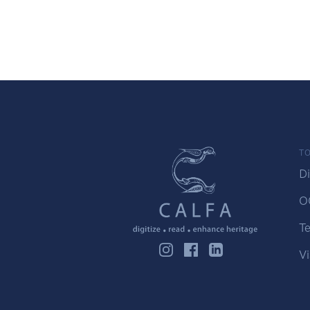
TO
Di
O
Te
Vi