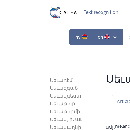
Text recognition
hy
| en
Սեւ
Սեւադէմ
Սեւազգած
Սեւազգեստ
Articl
Սեւաթոյր
Սեւաթորմի
Սեւակ, ի, աւ
adj.
melanch
Սեւակաղնի