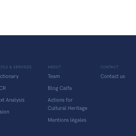
OLS & SERVICES
ABOUT
CONTACT
ctionary
Team
Contact us
CR
Blog Calfa
xt Analysis
Actions for
Cultural Heritage
sion
Mentions légales