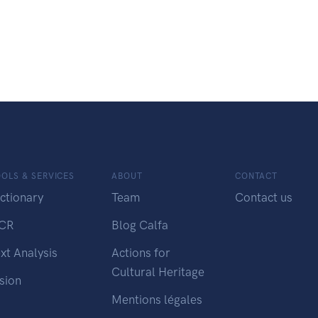
OLS & SERVICES
ABOUT
CONTACT
ctionary
Team
Contact us
CR
Blog Calfa
xt Analysis
Actions for
Cultural Heritage
sion
Mentions légales