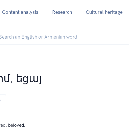
Content analysis
Research
Cultural heritage
իմ, եցայ
e
ved, beloved.