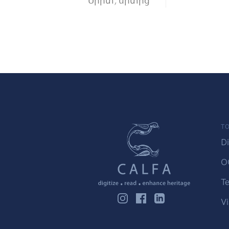
Սիրտ, սրտից
TO
Di
O
Te
Vi