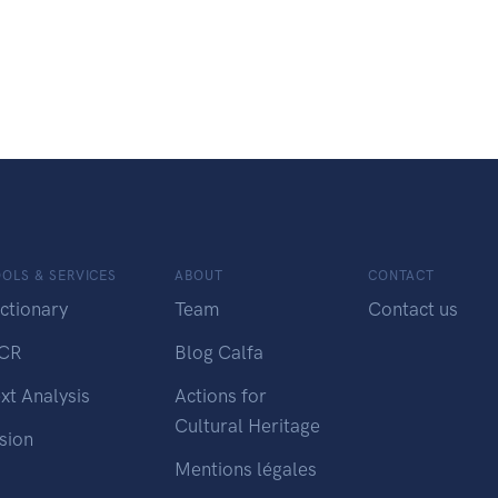
OLS & SERVICES
ABOUT
CONTACT
ctionary
Team
Contact us
CR
Blog Calfa
xt Analysis
Actions for
Cultural Heritage
sion
Mentions légales