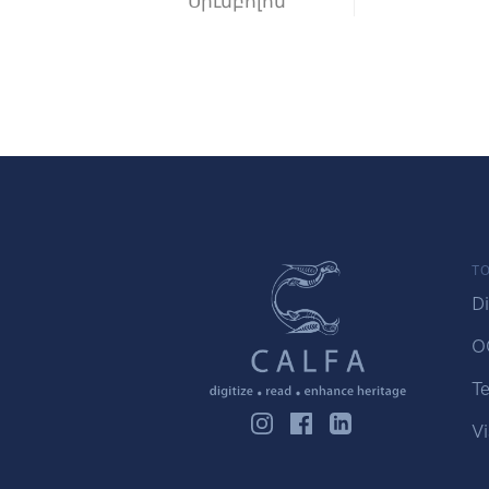
Սիւնբոլոն
TO
Di
O
Te
Vi