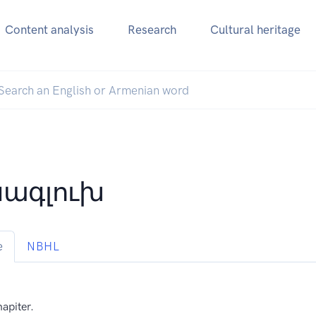
Content analysis
Research
Cultural heritage
նագլուխ
e
NBHL
hapiter.