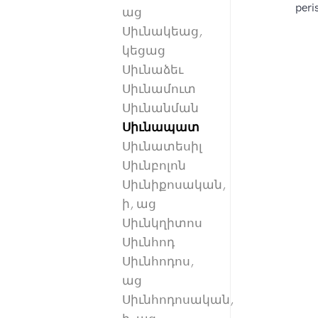
peris
աց
Սիւնակեաց,
կեցաց
Սիւնաձեւ
Սիւնամուտ
Սիւնանման
Սիւնապատ
Սիւնատեսիլ
Սիւնբոլոն
Սիւնիքոսական,
ի, աց
Սիւնկղիտոս
Սիւնհոդ
Սիւնհոդոս,
աց
Սիւնհոդոսական,