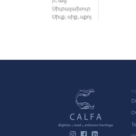
ի, աց
Սիւրալախուր
Սիւք, սիք, սքոյ
TO
Di
O
Te