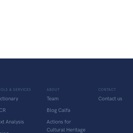
OLS & SERVICES
ABOUT
CONTACT
ctionary
Team
Contact us
CR
Blog Calfa
xt Analysis
Actions for
Cultural Heritage