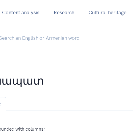
Content analysis
Research
Cultural heritage
ւնապատ
e
ounded with columns;