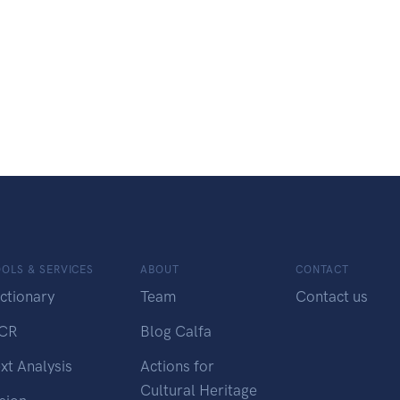
OLS & SERVICES
ABOUT
CONTACT
ctionary
Team
Contact us
CR
Blog Calfa
xt Analysis
Actions for
Cultural Heritage