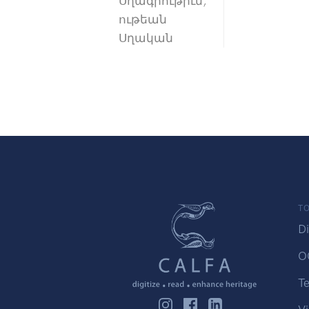
Սղագրութիւն,
ութեան
Սղական
TO
Di
O
Te