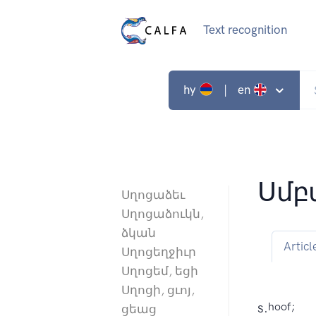
Text recognition
hy
| en
Սմբ
Սղոցաձեւ
Սղոցաձուկն,
ձկան
Articl
Սղոցեղջիւր
Սղոցեմ, եցի
Սղոցի, ցւոյ,
s.
hoof;
ցեաց