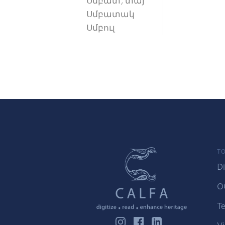
Սմբատ, տայ
Սմբատակ
Սմբուլ
TO
Di
O
Te