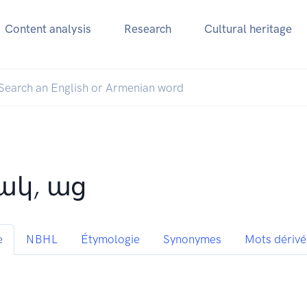
Content analysis
Research
Cultural heritage
ակ, աց
e
NBHL
Étymologie
Synonymes
Mots dérivé