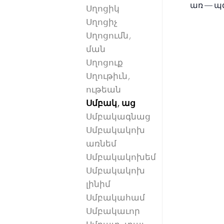
առ — պզտ
Սղոցիկ
Սղոցիչ
Սղոցումն,
ման
Սղոցուք
Սղութիւն,
ութեան
Սմբակ, աց
Սմբակագնաց
Սմբակակոխ
առնեմ
Սմբակակոխեմ
Սմբակակոխ
լինիմ
Սմբակահամ
Սմբակաւոր