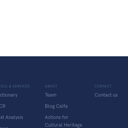
OLS & SERVICES
ABOUT
CONTACT
ctionary
Team
Contact us
CR
Blog Calfa
xt Analysis
Actions for
Cultural Heritage