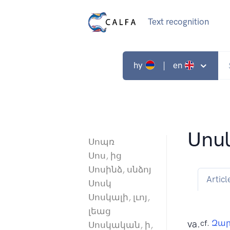
Text recognition
hy
| en
Սոս
Սոպռ
Սոս, ից
Սոսինձ, սնձոյ
Articl
Սոսկ
Սոսկալի, լւոյ,
լեաց
va.
cf.
Զար
Սոսկական, ի,