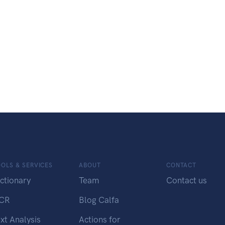
OLS & SERVICES
ABOUT
CONTACT
ctionary
Team
Contact us
CR
Blog Calfa
xt Analysis
Actions for