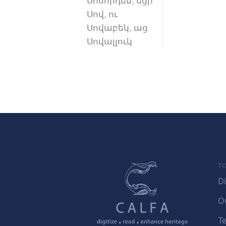
Սոսորդեմ, եցի
Սով, ու
Սովաբեկ, աց
Սովալլուկ
TO
Di
O
Te