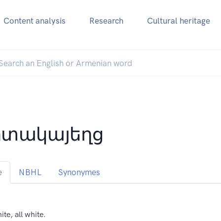
Content analysis
Research
Cultural heritage
տակայեղց
e
NBHL
Synonymes
ite, all white.