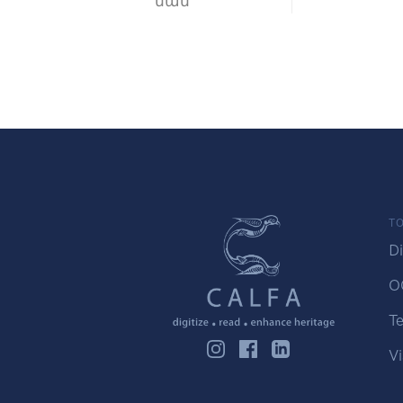
ման
TO
Di
O
Te
Vi