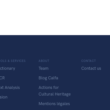
OLS & SERVICES
ABOUT
CONTACT
ctionary
Team
Contact us
CR
Blog Calfa
xt Analysis
Actions for
Cultural Heritage
sion
Mentions légales