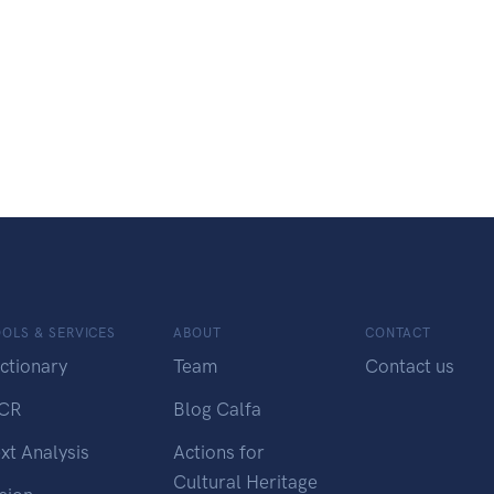
OLS & SERVICES
ABOUT
CONTACT
ctionary
Team
Contact us
CR
Blog Calfa
xt Analysis
Actions for
Cultural Heritage