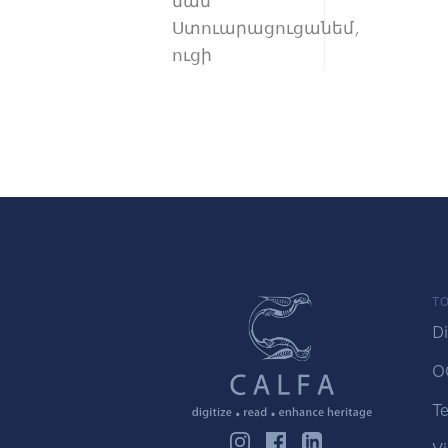
ման
Ստուարացուցանեմ,
ուցի
TO
Di
O
Te