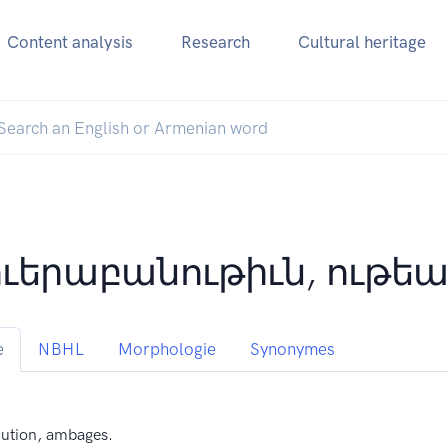
Content analysis
Research
Cultural heritage
ւերաբանութիւն, ութե
e
NBHL
Morphologie
Synonymes
ution, ambages.