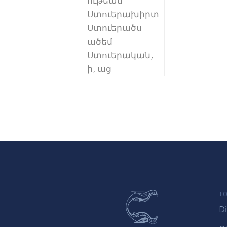
ութեան
Ստուերախիրտ
Ստուերածս
ածեմ
Ստուերական,
ի, աց
TO
Di