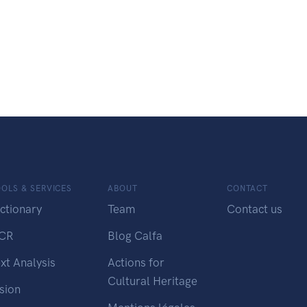
OLS & SERVICES
ABOUT
CONTACT
ctionary
Team
Contact us
CR
Blog Calfa
xt Analysis
Actions for
Cultural Heritage
sion