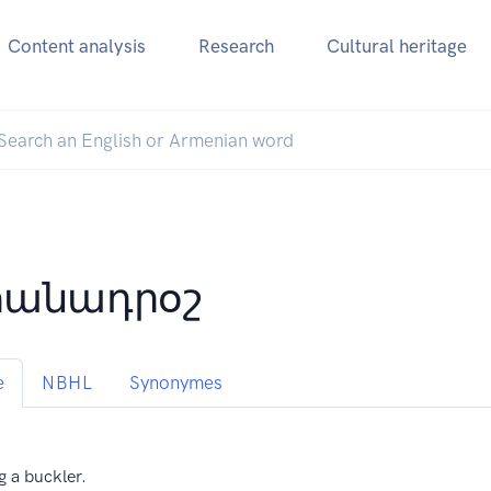
Content analysis
Research
Cultural heritage
անադրօշ
e
NBHL
Synonymes
g a buckler.