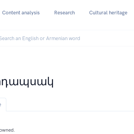
Content analysis
Research
Cultural heritage
րդապսակ
e
rowned.