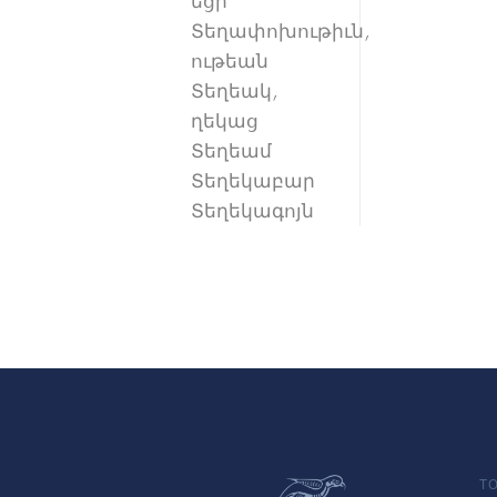
եցի
Տեղափոխութիւն,
ութեան
Տեղեակ,
ղեկաց
Տեղեամ
Տեղեկաբար
Տեղեկագոյն
TO