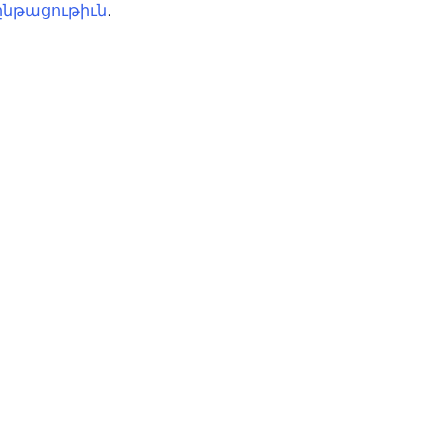
նթացութիւն
.