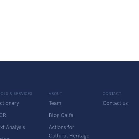
OLS & SERVICES
ABOUT
CONTACT
ctionary
Team
Contact us
CR
Blog Calfa
xt Analysis
Actions for
Cultural Heritage