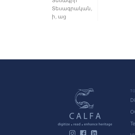
Տեսագիր
Տեսագրական,
ի, աց
TO
Di
O
Te