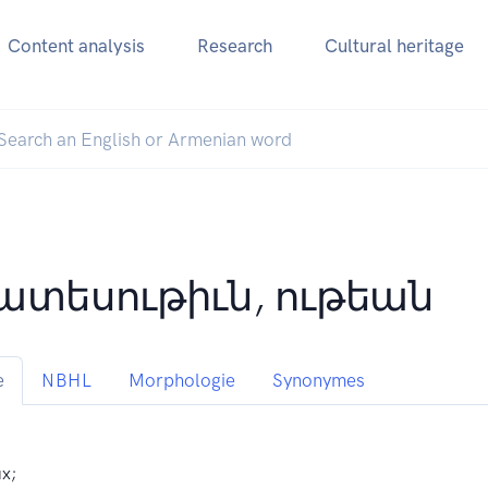
Content analysis
Research
Cultural heritage
ատեսութիւն, ութեան
e
NBHL
Morphologie
Synonymes
ux;