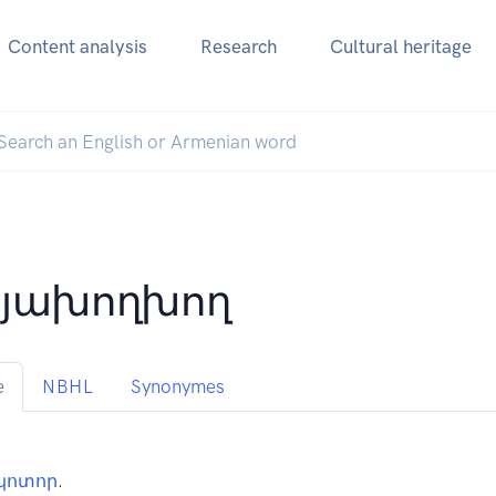
Content analysis
Research
Cultural heritage
յախողխող
e
NBHL
Synonymes
կոտոր
.