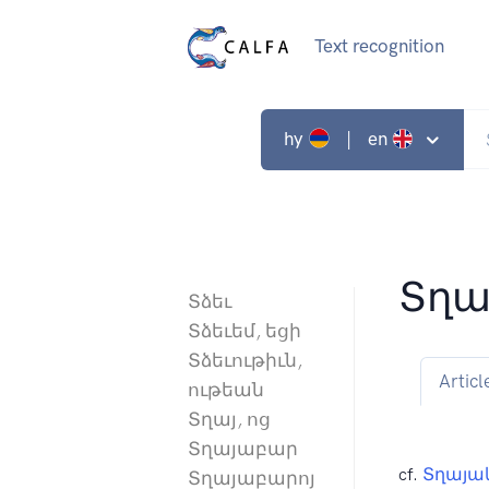
Text recognition
hy
| en
Տղա
Տձեւ
Տձեւեմ, եցի
Տձեւութիւն,
Articl
ութեան
Տղայ, ոց
Տղայաբար
cf.
Տղայա
Տղայաբարոյ