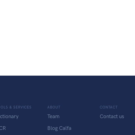
OLS & SERVICES
ABOUT
CONTACT
ctionary
Team
Contact us
CR
Blog Calfa