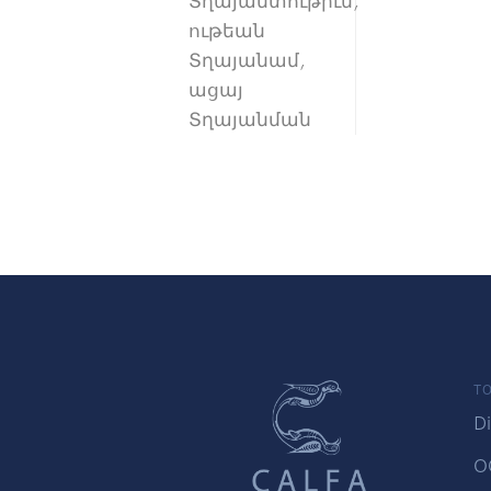
Տղայամտութիւն,
ութեան
Տղայանամ,
ացայ
Տղայանման
TO
Di
O