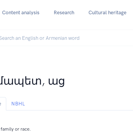
Content analysis
Research
Cultural heritage
մապետ, աց
e
NBHL
 family or race.