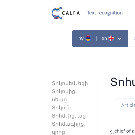
Text recognition
hy
| en
Տոհ
Տոկոսեմ, եցի
Տոկոսիք,
սեաց
Articl
Տոկուն
Տոհմ, ից, աց
Տոհմագիրք,
s.
chief of a
գրոց