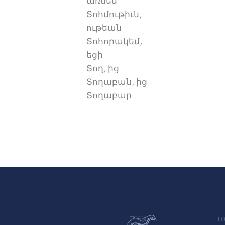
առնեմ
Տոհմութիւն,
ութեան
Տոհորակեմ,
եցի
Տող, ից
Տողաբան, ից
Տողաբար
TO