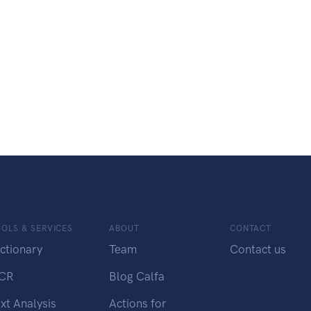
OLS & SERVICES
ABOUT
CONTACT
ctionary
Team
Contact us
CR
Blog Calfa
xt Analysis
Actions for