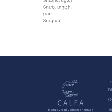
Տուժիմ, եցայ
Տուիչ, տըւչի,
չաց
Տուկատ
TO
Di
O
Te