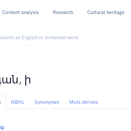
Content analysis
Research
Cultural heritage
գան, ի
e
NBHL
Synonymes
Mots dérivés
նք
.