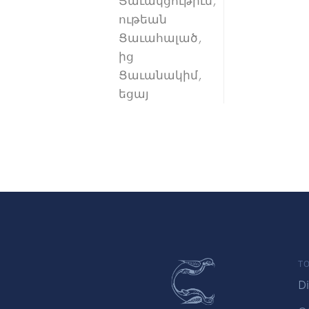
Ցաւակցութիւն,
ութեան
Ցաւահալած,
ից
Ցաւանակիմ,
եցայ
TO
Di