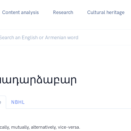
Content analysis
Research
Cultural heritage
խադարձաբար
e
NBHL
cally, mutually, alternatively, vice-versa.