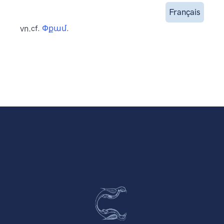
Français
vn.
cf.
Փքամ
.