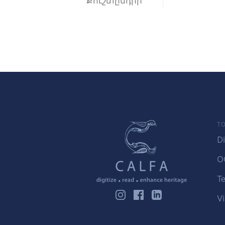
Քուշտընդիր
TO
Di
O
Te
Vi