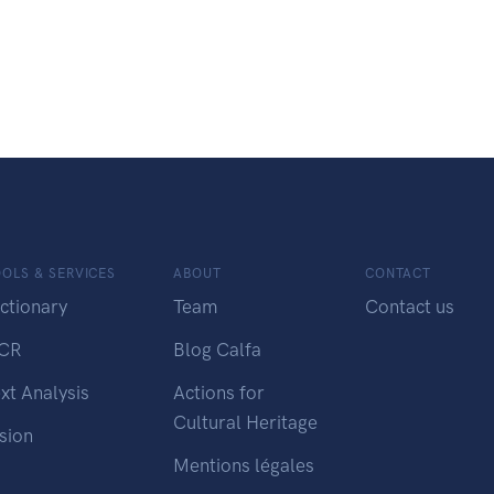
OLS & SERVICES
ABOUT
CONTACT
ctionary
Team
Contact us
CR
Blog Calfa
xt Analysis
Actions for
Cultural Heritage
sion
Mentions légales