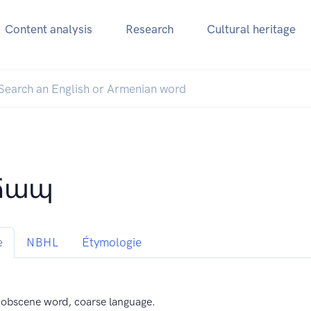
Content analysis
Research
Cultural heritage
ճապ
e
NBHL
Étymologie
 obscene word, coarse language.