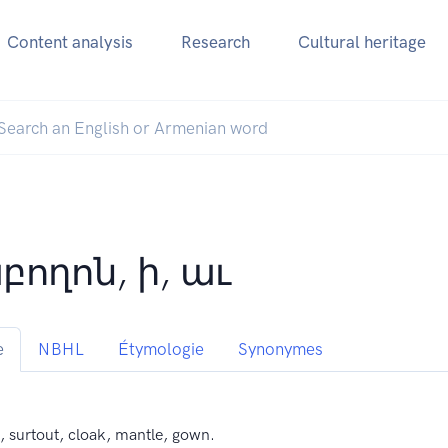
Content analysis
Research
Cultural heritage
բողոն, ի, աւ
e
NBHL
Étymologie
Synonymes
t, surtout, cloak, mantle, gown.