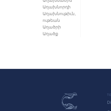
Աղախնածին
Աղախնորդի
Աղախնութիւն,
ութեան
Աղածրի
Աղածք
TO
Di