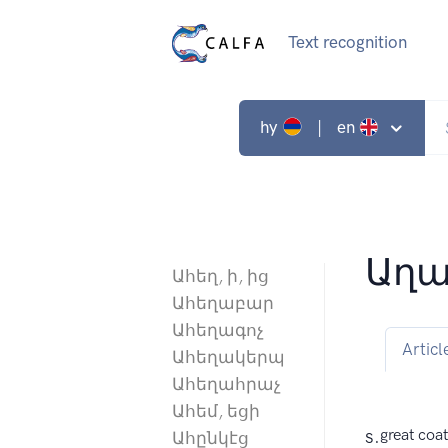
Text recognition
hy
| en
Աղա
Ահեղ, ի, ից
Ահեղաբար
Ահեղագոչ
Articl
Ահեղակերպ
Ահեղահրաչ
Ահեմ, եցի
s.
great coa
Ահընկէց