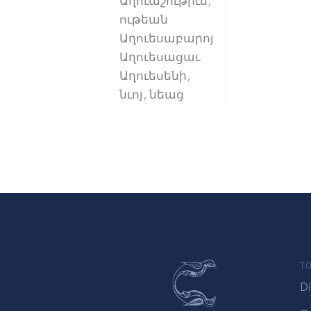
Աղուաշութիւն,
ութեան
Աղուեսաբարոյ
Աղուեսացաւ
Աղուեսենի,
նւոյ, նեաց
TO
Di