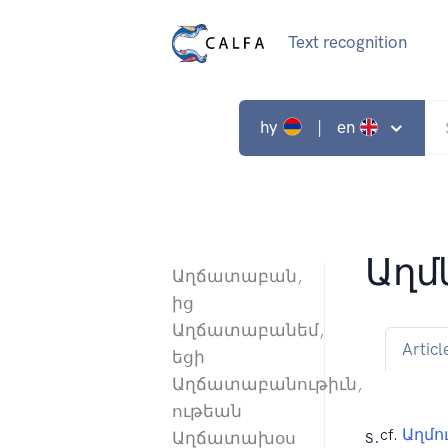
Text recognition
hy
| en
Աղմ
Աղճատաբան,
ից
Աղճատաբանեմ,
Articl
եցի
Աղճատաբանութիւն,
ութեան
s.
cf.
Աղմո
Աղճատախօս