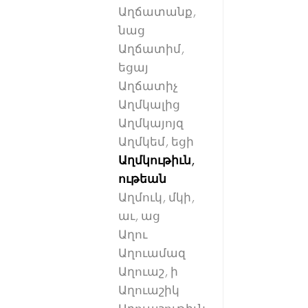
Աղճատանք,
նաց
Աղճատիմ,
եցայ
Աղճատիչ
Աղմկալից
Աղմկայոյզ
Աղմկեմ, եցի
Աղմկութիւն,
ութեան
Աղմուկ, մկի,
աւ, աց
Աղու
Աղուամազ
Աղուաշ, ի
Աղուաշիկ