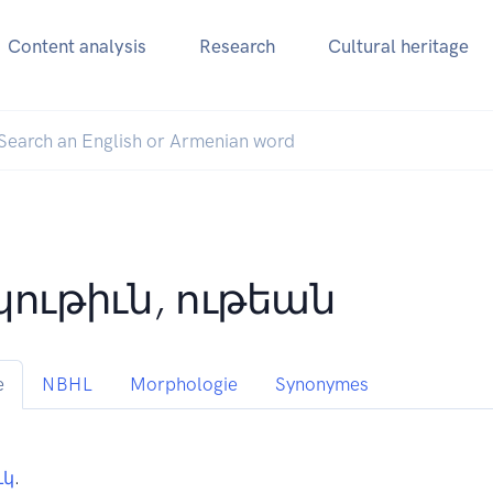
Content analysis
Research
Cultural heritage
կութիւն, ութեան
e
NBHL
Morphologie
Synonymes
ւկ
.