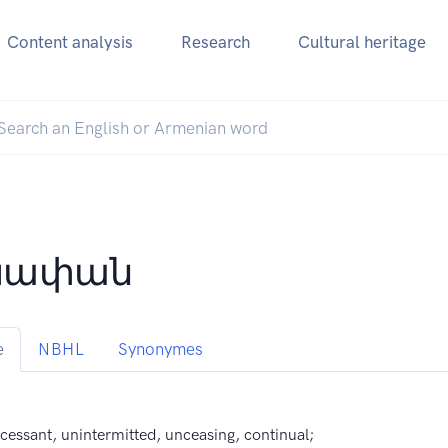
Content analysis
Research
Cultural heritage
խափան
e
NBHL
Synonymes
ncessant, unintermitted, unceasing, continual;