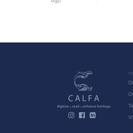
եցի
TO
Di
O
Te
Vi