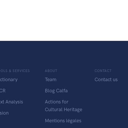
OLS & SERVICES
ABOUT
CONTACT
ctionary
Team
Contact us
CR
Blog Calfa
xt Analysis
Actions for
Cultural Heritage
sion
Mentions légales