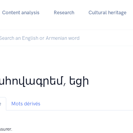
Content analysis
Research
Cultural heritage
հովագրեմ, եցի
e
Mots dérivés
ssurer.