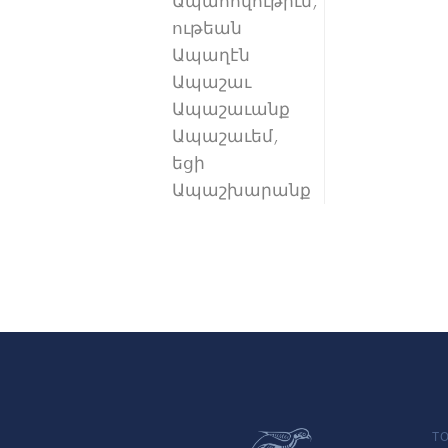
Ապահովութիւն,
ութեան
Ապաղէն
Ապաշաւ
Ապաշաւանք
Ապաշաւեմ,
եցի
Ապաշխարանք
TO