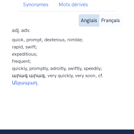
Synonymes
Mots dérivés
Anglais
Français
adj. adv.
quick, prompt, dexterous, nimble;
rapid, swift;
expeditious;
frequent;
quickly, promptly, adroitly, swiftly, speedily;
արագ արագ, very quickly, very soon, cf.
Անյապաղ
.