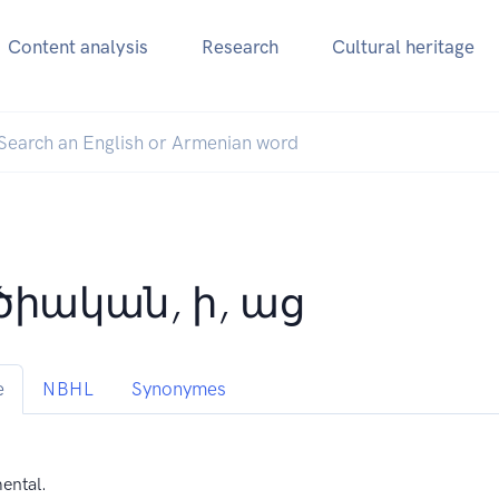
Content analysis
Research
Cultural heritage
ծիական, ի, աց
e
NBHL
Synonymes
ental.