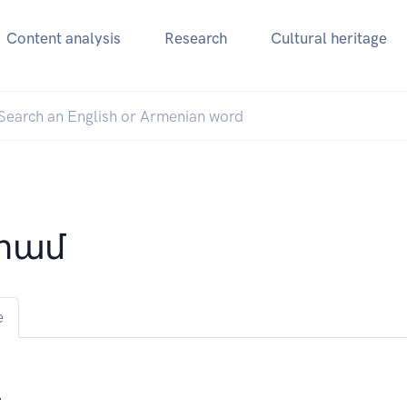
Content analysis
Research
Cultural heritage
րամ
e
.