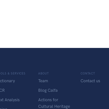
OLS & SERVICES
ABOUT
CONTACT
ctionary
Team
Contact us
CR
Blog Calfa
xt Analysis
Actions for
Cultural Heritage