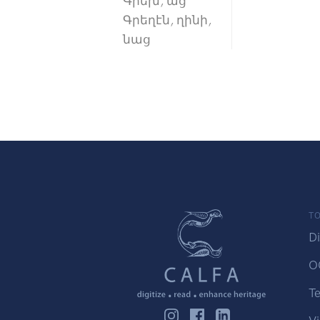
Գրեխ, աց
Գրեղէն, ղինի,
նաց
TO
Di
O
Te