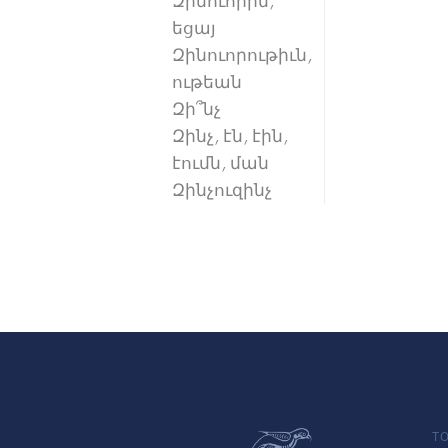
Զինուորիմ,
եցայ
Զինուորութիւն,
ութեան
Զի՞նչ
Զինչ, էն, էին,
էումն, ման
Զինչուզինչ
TO