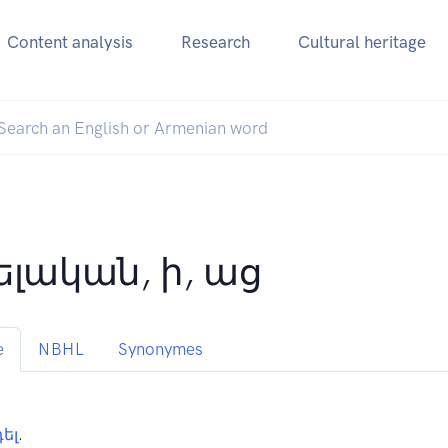
Content analysis
Research
Cultural heritage
ելական, ի, աց
e
NBHL
Synonymes
ել
.