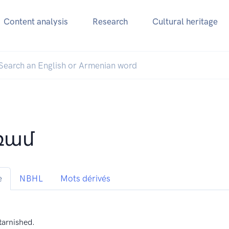
Content analysis
Research
Cultural heritage
ռամ
e
NBHL
Mots dérivés
tarnished.