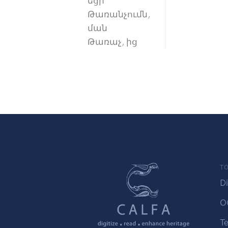
եցի
Թառանչումն,
ման
Թառաչ, ից
TO
Di
O
Te