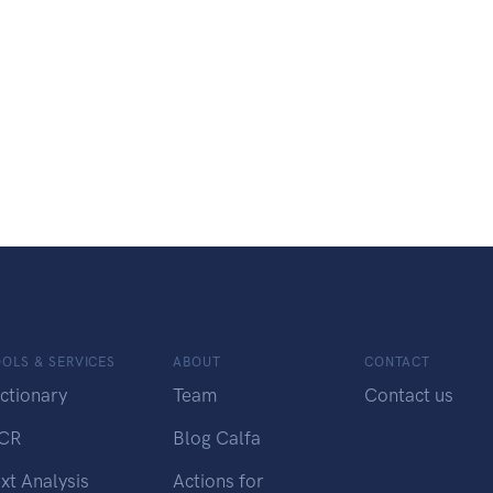
OLS & SERVICES
ABOUT
CONTACT
ctionary
Team
Contact us
CR
Blog Calfa
xt Analysis
Actions for