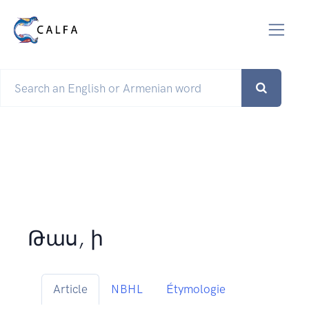
Թաս, ի
Article
NBHL
Étymologie