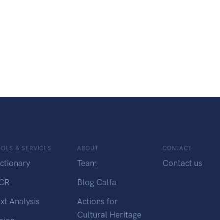
OLS & SERVICES
ABOUT
CONTACT
ctionary
Team
Contact us
CR
Blog Calfa
xt Analysis
Actions for
Cultural Heritage