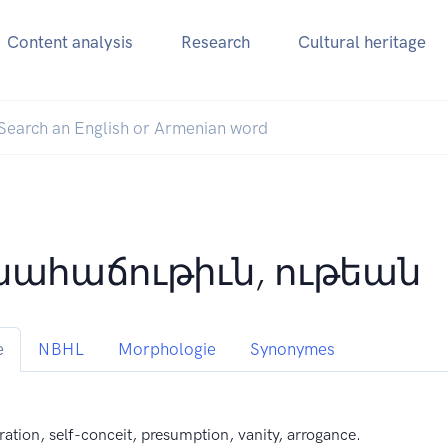
Content analysis
Research
Cultural heritage
նահաճութիւն, ութեան
e
NBHL
Morphologie
Synonymes
ration, self-conceit, presumption, vanity, arrogance.