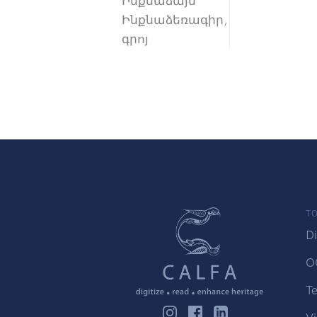
Ինքնաձայն
Ինքնաձեռագիր,
գրոյ
TO
Di
O
Te