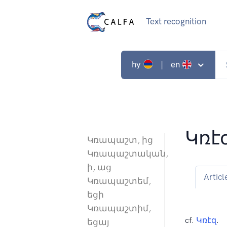
Text recognition
hy
| en
Կռէ
Կռապաշտ, ից
Կռապաշտական,
ի, աց
Articl
Կռապաշտեմ,
եցի
Կռապաշտիմ,
cf.
Կռէզ
.
եցայ