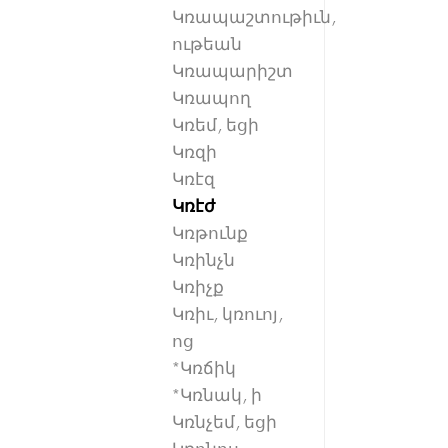
Կռապաշտութիւն,
ութեան
Կռապարիշտ
Կռապող
Կռեմ, եցի
Կռզի
Կռէզ
Կռէժ
Կռթունք
Կռինչն
Կռիչք
Կռիւ, կռուոյ,
ոց
*Կռճիկ
*Կռնակ, ի
Կռնչեմ, եցի