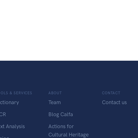
OLS & SERVICES
ABOUT
CONTACT
ctionary
Team
Contact us
CR
Blog Calfa
xt Analysis
Actions for
Cultural Heritage