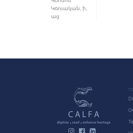
Կռոնոս
Կռուական, ի,
աց
TO
Di
O
Te