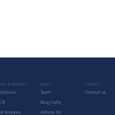
OLS & SERVICES
ABOUT
CONTACT
ctionary
Team
Contact us
CR
Blog Calfa
xt Analysis
Actions for