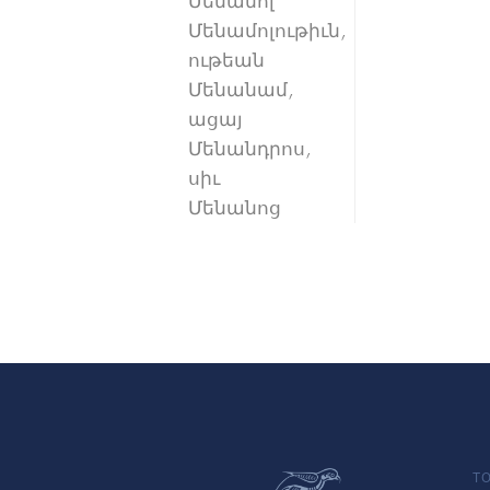
Մենամոլ
Մենամոլութիւն,
ութեան
Մենանամ,
ացայ
Մենանդրոս,
սիւ
Մենանոց
TO