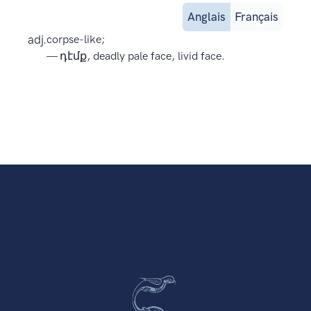
Anglais
Français
adj.
corpse-like;
— դէմք, deadly pale face, livid face.