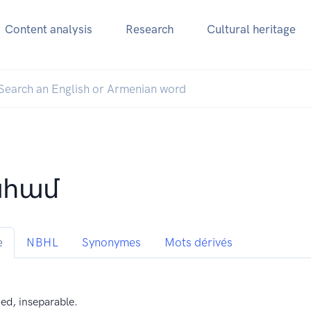
Content analysis
Research
Cultural heritage
ահամ
e
NBHL
Synonymes
Mots dérivés
ed, inseparable.