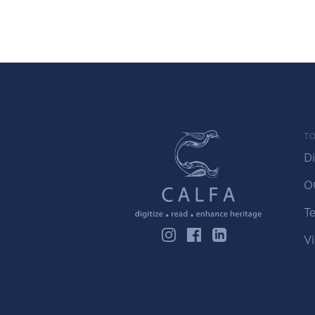
TO
Di
O
Te
Vi