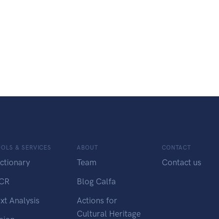
OLS & SERVICES
ABOUT
CONTACT
ctionary
Team
Contact us
CR
Blog Calfa
xt Analysis
Actions for
Cultural Heritage