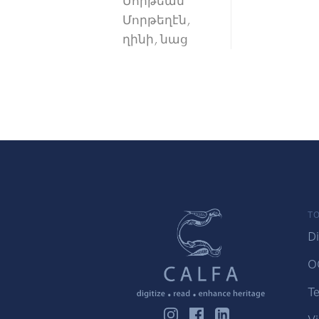
Մորթեան
Մորթեղէն,
ղինի, նաց
TO
Di
O
Te