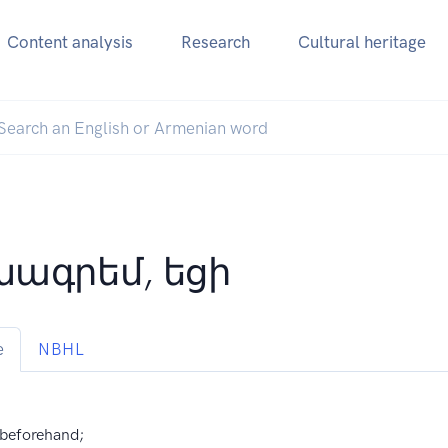
Content analysis
Research
Cultural heritage
ագրեմ, եցի
e
NBHL
 beforehand;