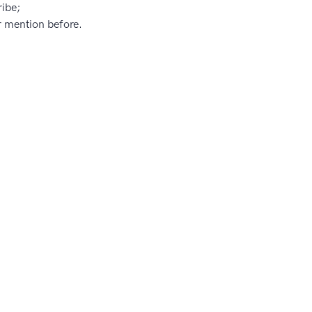
ribe;
r mention before.