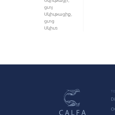
Սկիւթացի,
ցւոյ
Սկիւթացիք,
ցւոց
Սկիւռ
TO
Di
O