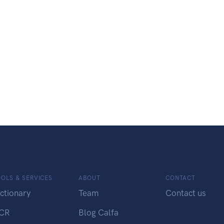
OLS & SERVICES
ABOUT
CONTACT
ctionary
Team
Contact us
CR
Blog Calfa