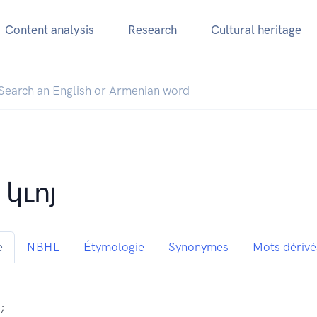
Content analysis
Research
Cultural heritage
 կւոյ
e
NBHL
Étymologie
Synonymes
Mots dérivé
;